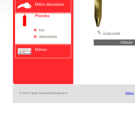
Mètre déroulants
Plombs
fixe
Zoom avant
détachable
Débuts
Mètres
© 2012 Clyde Industrial Equipment
Début