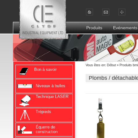
Produits
Evénements
Vous êtes en:
Début
»
Produits bmi
Bon à savoir
Plombs / détachabl
Niveaux à bulles
Technique LASER
Trépieds
Équerre de
construction