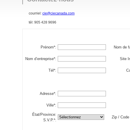
courriel:
cie@ciecanada.com
tél: 905 428 9696
Prénom*:
Nom de fa
Nom d’entreprise*:
Site I
Tél*:
Co
Adresse*:
Ville*:
État/Province:
Zip / Code 
S.V.P.*: