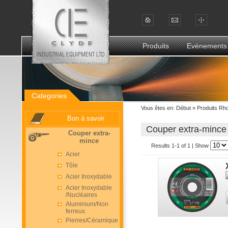
Produits
Evénements
Categories
Vous êtes en:
Début
»
Produits Rh
Bon à savoir
Couper extra-mince 
Couper extra-
mince
Results 1-1 of 1 | Show
Acier
Tôle
Acier Inoxydable
Acier Inoxydable
/Nucléaires
Aluminium/Non
ferreux
Pierres/Céramique