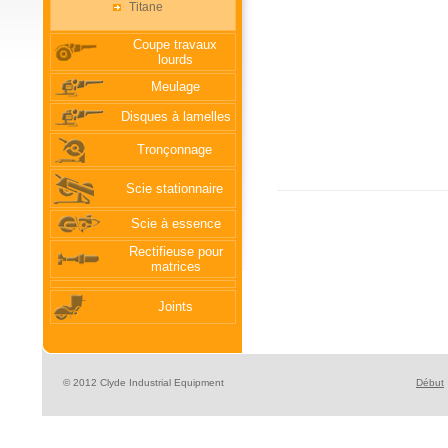
Titane
Coupe travaux
lourds
Meulage
Disques à lamelles
Tronçonnage
Scie stationnaire
Scie à essence
Rectifieuse pour
matrices
Joints
© 2012 Clyde Industrial Equipment
Début